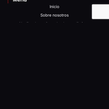
Inicio
Sobre nosotros
Alquiler de equipos de alto rendimiento
Venta de consumibles profesionales
Luces y sonidos
Catálogo
Proyectos
Noticias
Información
Aviso Legal
Declaración de Accesibilidad
Política de Cookies