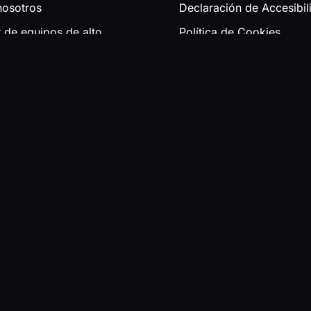
nosotros
Declaración de Accesibil
r de equipos de alto
Política de Cookies
iento
Política de Privacidad
de consumibles
Mapa Web
onales
y sonidos
go
tos
s