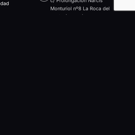
c/ Prolongación Narcís
idad
Monturiol nº8 La Roca del
Vallès (08430)
TELÉFONO
662110599
EMAIL
marketing@servisfx.com