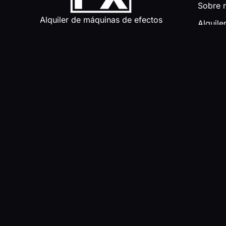
Sobre 
Alquiler de máquinas de efectos
Alquile
especiales para conciertos y
rendim
eventos
Venta 
profesi
Luces 
Catálo
Proyec
Noticia