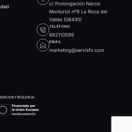
c/ Prolongación Narcís
idad
Monturiol nº8 La Roca del
Vallès (08430)
TELÉFONO
662110599
EMAIL
marketing@servisfx.com