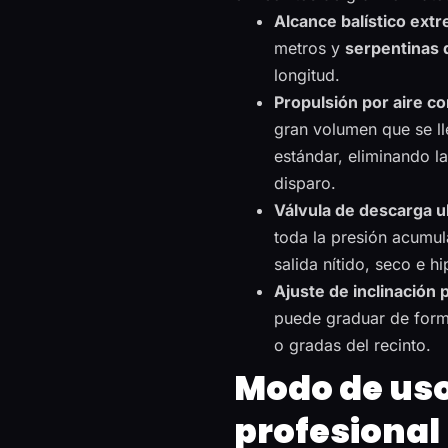
Alcance balístico ext
metros y
serpentinas 
longitud.
Propulsión por aire c
gran volumen que se ll
estándar, eliminando l
disparo.
Válvula de descarga ul
toda la presión acumul
salida nítido, seco e h
Ajuste de inclinación 
puede graduar de forma
o gradas del recinto.
Modo de uso
profesional