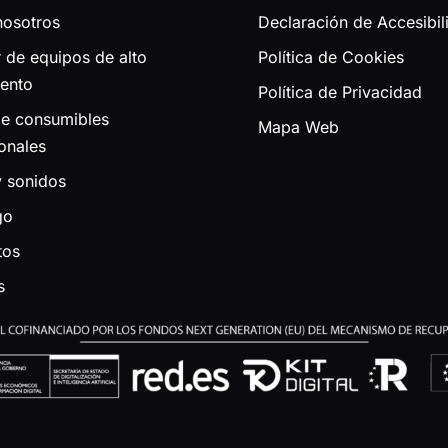
nosotros
Declaración de Accesibil
r de equipos de alto
Política de Cookies
iento
Política de Privacidad
de consumibles
Mapa Web
onales
y sonidos
go
tos
s